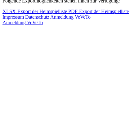
Folgende Exportmöglichkeiten stehen Ihnen zur Verfügung:
XLSX-Export der Heimspielliste
PDF-Export der Heimspielliste
Impressum
Datenschutz
Anmeldung VeVeTo
Anmeldung VeVeTo